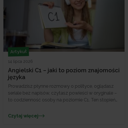
Artykuł
14 lipca 2026
Angielski C1 – jaki to poziom znajomości
języka
Prowadzisz płynne rozmowy o polityce, oglądasz
seriale bez napisów, czytasz powieści w oryginale –
to codzienność osoby na poziomie C1. Ten stopień
znajomości języka angielskiego oznacza prawdziwą
językową swobodę. Pracę i studia w
Czytaj więcej
międzynarodowym środowisku, dostęp do literatury
i mediów w oryginale, komunikację bez barier. W Live