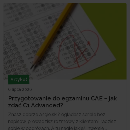
w Łodzi przygotowujemy do tego poziomu w
ramach […]
Artykuł
6 lipca 2026
Przygotowanie do egzaminu CAE – jak
zdać C1 Advanced?
Znasz dobrze angielski? oglądasz seriale bez
napisów, prowadzisz rozmowy z klientami, radzisz
sobie w podróżach. A tu nagle jakieś inwersje,