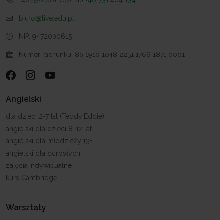
+48 530 061 766
lub
+48 731 404 134
biuro@live.edu.pl
NIP: 9472000615
Numer rachunku: ‭80 1910 1048 2251 1766 1871 0001
Angielski
dla dzieci 2-7 lat (Teddy Eddie)
angielski dla dzieci 8-12 lat
angielski dla młodzieży 13+
angielski dla dorosłych
zajęcia indywidualne
kurs Cambridge
Warsztaty