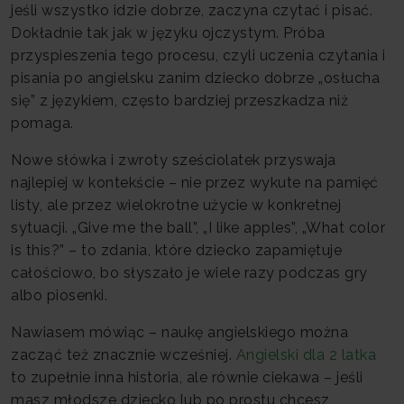
jeśli wszystko idzie dobrze, zaczyna czytać i pisać.
Dokładnie tak jak w języku ojczystym. Próba
przyspieszenia tego procesu, czyli uczenia czytania i
pisania po angielsku zanim dziecko dobrze „osłucha
się” z językiem, często bardziej przeszkadza niż
pomaga.
Nowe słówka i zwroty sześciolatek przyswaja
najlepiej w kontekście – nie przez wykute na pamięć
listy, ale przez wielokrotne użycie w konkretnej
sytuacji. „Give me the ball”, „I like apples”, „What color
is this?” – to zdania, które dziecko zapamiętuje
całościowo, bo słyszało je wiele razy podczas gry
albo piosenki.
Nawiasem mówiąc – naukę angielskiego można
zacząć też znacznie wcześniej.
Angielski dla 2 latka
to zupełnie inna historia, ale równie ciekawa – jeśli
masz młodsze dziecko lub po prostu chcesz