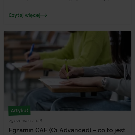
słowotwórstwo i kolokacje, których nikt nigdy nie
uczył w szkole. Znajome? Właśnie od tego
Czytaj więcej
momentu zaczyna się realne przygotowanie do
egzaminu CAE. Egzamin CAE – co to właściwie jest i
komu daje przewagę Egzamin CAE, […]
Artykuł
25 czerwca 2026
Egzamin CAE (C1 Advanced) – co to jest,