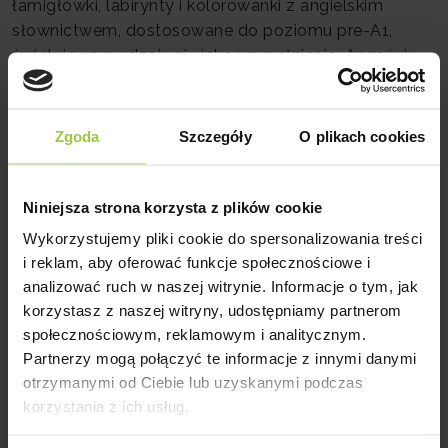
łamigłówki, labirynty i kolorowanki z angielskim
słownictwem, dostosowane do poziomu pre-A1,
świetnie sprawdzają się jako uzupełnienie. Angażują
ręce i wzrok, a jednocześnie utrwalają wiedzę w
formie zabawy – bez żadnych skojarzeń z
„odrabianiem lekcji”.
Zgoda
Szczegóły
O plikach cookies
Kurs angielskiego dla 6-latka –
co daje nauka z lektorem?
Niniejsza strona korzysta z plików cookie
Wykorzystujemy pliki cookie do spersonalizowania treści
Domowe zabawy i aplikacje to dobre uzupełnienie,
i reklam, aby oferować funkcje społecznościowe i
ale mają swoje granice. Regularny kontakt z dobrym
analizować ruch w naszej witrynie. Informacje o tym, jak
lektorem i grupą rówieśniczą daje coś, czego żadne
korzystasz z naszej witryny, udostępniamy partnerom
nagranie ani aplikacja nie zastąpi – naturalną
społecznościowym, reklamowym i analitycznym.
interakcję, na bieżąco korygowane błędy i program
Partnerzy mogą połączyć te informacje z innymi danymi
nauczania naprawdę dostosowany do etapu rozwoju
otrzymanymi od Ciebie lub uzyskanymi podczas
dziecka.
korzystania z ich usług.
W Live, szkole językowej w Łodzi, pracujemy z 6-