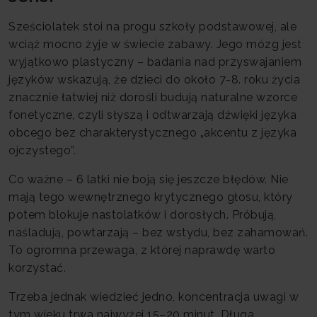
Sześciolatek stoi na progu szkoły podstawowej, ale
wciąż mocno żyje w świecie zabawy. Jego mózg jest
wyjątkowo plastyczny – badania nad przyswajaniem
języków wskazują, że dzieci do około 7-8. roku życia
znacznie łatwiej niż dorośli budują naturalne wzorce
fonetyczne, czyli słyszą i odtwarzają dźwięki języka
obcego bez charakterystycznego „akcentu z języka
ojczystego”.
Co ważne – 6 latki nie boją się jeszcze błędów. Nie
mają tego wewnętrznego krytycznego głosu, który
potem blokuje nastolatków i dorosłych. Próbują,
naśladują, powtarzają – bez wstydu, bez zahamowań.
To ogromna przewaga, z której naprawdę warto
korzystać.
Trzeba jednak wiedzieć jedno, koncentracja uwagi w
tym wieku trwa najwyżej 15–20 minut. Długa,