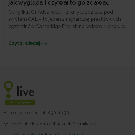
jak wygląda i czy warto go zdawać
Certyfikat C1 Advanced – znany przez lata pod
skrótem CAE – to jeden z najbardziej prestiżowych
egzaminów Cambridge English na świecie. Honoruje
go tysiące uczelni, firm i instytucji w ponad 100
krajach, a w Polsce uznaje go m.in. Ministerstwo
Czytaj więcej
Spraw Zagranicznych. W Live w Łodzi możesz
zarówno przygotować się do egzaminu z
doświadczonymi lektorami, jak […]
Biuro czynne pon.-pt. 8:30–16:30
Łódź, ul. Morgowa 4 (budynek Chemikolor)