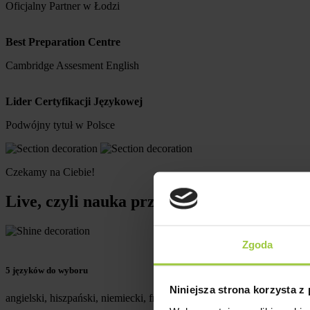
Oficjalny Partner w Łodzi
Best Preparation Centre
Cambridge Assesment English
Lider Certyfikacji Językowej
Podwójny tytuł w Polsce
Czekamy na Ciebie!
Live, czyli nauka przez komunikację
Zgoda
5 języków do wyboru
Niniejsza strona korzysta z
angielski, hiszpański, niemiecki, francuski i włoski