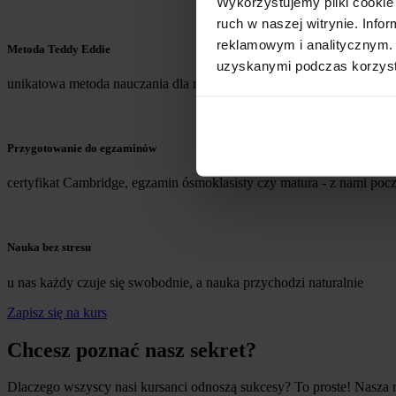
Wykorzystujemy pliki cookie 
ruch w naszej witrynie. Inf
reklamowym i analitycznym. 
Metoda Teddy Eddie
uzyskanymi podczas korzysta
unikatowa metoda nauczania dla najmłodszych, w której nauka i zab
Przygotowanie do egzaminów
certyfikat Cambridge, egzamin ósmoklasisty czy matura - z nami poc
Nauka bez stresu
u nas każdy czuje się swobodnie, a nauka przychodzi naturalnie
Zapisz się na kurs
Chcesz poznać nasz sekret?
Dlaczego wszyscy nasi kursanci odnoszą sukcesy? To proste! Nasza m