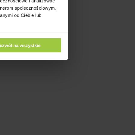
ołecznościowe i analizować
artnerom społecznościowym,
anymi od Ciebie lub
ezwól na wszystkie