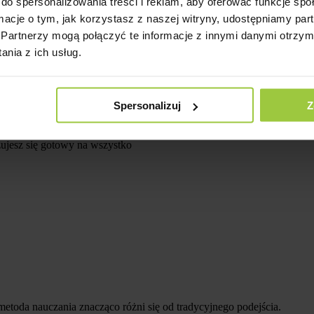
do spersonalizowania treści i reklam, aby oferować funkcje sp
ormacje o tym, jak korzystasz z naszej witryny, udostępniamy p
Partnerzy mogą połączyć te informacje z innymi danymi otrzym
nia z ich usług.
awa idą w parze
Spersonalizuj
Z
zujesz się gotowy na wszystko
etoda nauczania znacząco różni się od tradycyjnego podejścia.