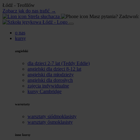
Łódź - Teofilów
Zobacz jak do nas trafić →
Strefa słuchacza
Masz pytania? Zadzwoń
o nas
kursy
angielski
dla dzieci 2-7 lat (Teddy Eddie)
angielski dla dzieci 8-12 lat
angielski dla młodzieży
angielski dla dorosłych
zajęcia indywidualne
kursy Cambridge
warsztaty
warsztaty siódmoklasisty
warsztaty ósmoklasisty
inne kursy